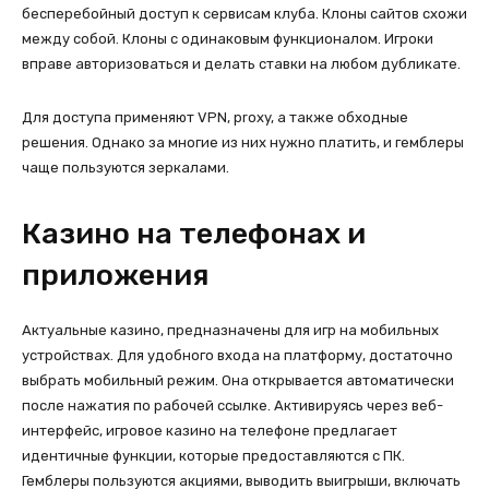
бесперебойный доступ к сервисам клуба. Клоны сайтов схожи
между собой. Клоны с одинаковым функционалом. Игроки
вправе авторизоваться и делать ставки на любом дубликате.
Для доступа применяют VPN, proxy, а также обходные
решения. Однако за многие из них нужно платить, и гемблеры
чаще пользуются зеркалами.
Казино на телефонах и
приложения
Актуальные казино, предназначены для игр на мобильных
устройствах. Для удобного входа на платформу, достаточно
выбрать мобильный режим. Она открывается автоматически
после нажатия по рабочей ссылке. Активируясь через веб-
интерфейс, игровое казино на телефоне предлагает
идентичные функции, которые предоставляются с ПК.
Гемблеры пользуются акциями, выводить выигрыши, включать