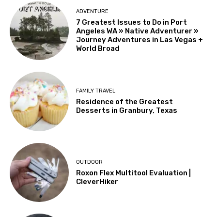
ADVENTURE
7 Greatest Issues to Do in Port
Angeles WA » Native Adventurer »
Journey Adventures in Las Vegas +
World Broad
FAMILY TRAVEL
Residence of the Greatest
Desserts in Granbury, Texas
OUTDOOR
Roxon Flex Multitool Evaluation |
CleverHiker