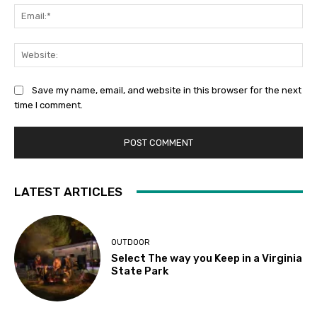
Ema
Web
Save my name, email, and website in this browser for the next
time I comment.
LATEST ARTICLES
OUTDOOR
Select The way you Keep in a Virginia
State Park