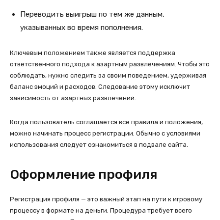
Переводить выигрыш по тем же данным,
указыванных во время пополнения.
Ключевым положением также является поддержка
ответственного подхода к азартным развлечениям. Чтобы это
соблюдать, нужно следить за своим поведением, удерживая
баланс эмоций и расходов. Следование этому исключит
зависимость от азартных развлечений.
Когда пользователь соглашается все правила и положения,
можно начинать процесс регистрации. Обычно с условиями
использования следует ознакомиться в подвале сайта.
Оформление профиля
Регистрация профиля — это важный этап на пути к игровому
процессу в формате на деньги. Процедура требует всего