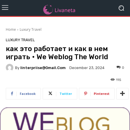
Home
Luxury Travel
LUXURY TRAVEL
как это работает и как в нем
играть • We Weblog The World
By
Iinterpriise@gmail.com
0
December 23, 2024
115
Facebook
Twitter
Pinterest