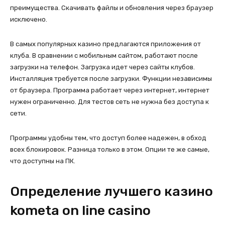
преимущества. Скачивать файлы и обновления через браузер
исключено.
В самых популярных казино предлагаются приложения от
клуба. В сравнении с мобильным сайтом, работают после
загрузки на телефон. Загрузка идет через сайты клубов.
Инсталляция требуется после загрузки. Функции независимы
от браузера. Программа работает через интернет, интернет
нужен ограниченно. Для тестов сеть не нужна без доступа к
сети.
Программы удобны тем, что доступ более надежен, в обход
всех блокировок. Разница только в этом. Опции те же самые,
что доступны на ПК.
Определение лучшего казино
kometa on line casino