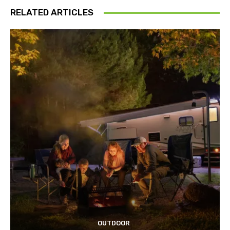
RELATED ARTICLES
OUTDOOR