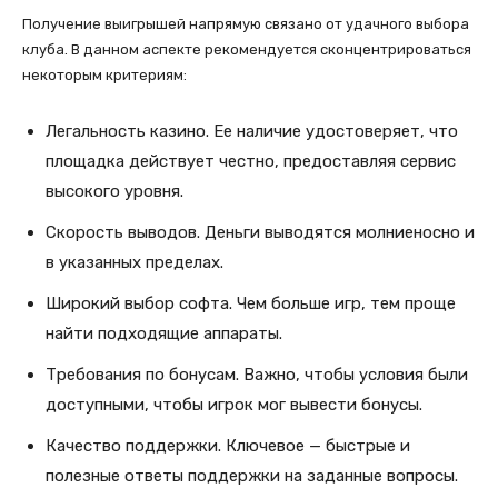
Получение выигрышей напрямую связано от удачного выбора
клуба. В данном аспекте рекомендуется сконцентрироваться
некоторым критериям:
Легальность казино. Ее наличие удостоверяет, что
площадка действует честно, предоставляя сервис
высокого уровня.
Скорость выводов. Деньги выводятся молниеносно и
в указанных пределах.
Широкий выбор софта. Чем больше игр, тем проще
найти подходящие аппараты.
Требования по бонусам. Важно, чтобы условия были
доступными, чтобы игрок мог вывести бонусы.
Качество поддержки. Ключевое — быстрые и
полезные ответы поддержки на заданные вопросы.