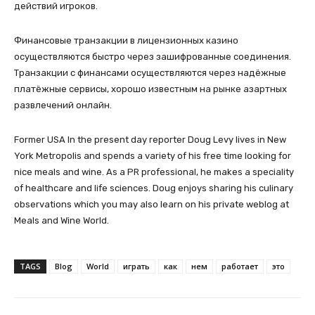
действий игроков.
Финансовые транзакции в лицензионных казино
осуществляются быстро через зашифрованные соединения.
Транзакции с финансами осуществляются через надёжные
платёжные сервисы, хорошо известным на рынке азартных
развлечений онлайн.
Former USA In the present day reporter Doug Levy lives in New
York Metropolis and spends a variety of his free time looking for
nice meals and wine. As a PR professional, he makes a speciality
of healthcare and life sciences. Doug enjoys sharing his culinary
observations which you may also learn on his private weblog at
Meals and Wine World.
TAGS
Blog
World
играть
как
нем
работает
это