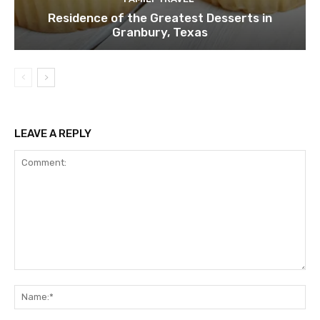
Residence of the Greatest Desserts in
Granbury, Texas
LEAVE A REPLY
Comment:
Na