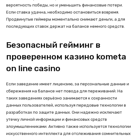
вероятность победы, но и уменьшить финансовые потери.
Если ставка удачна, необходимо остановиться вовремя.
Продвинутые геймеры моментально снимают деньги, а для
последующих ставок держат на балансе немного средств.
Безопасный гейминг в
проверенном казино kometa
on line casino
Если заведение имеет лицензию, за персональные данные и
сбережения на балансе нет повода для переживаний. На
таких заведениях серьёзно занимаются к сохранности
данных пользователей, используя передовые технологии в
разработках по защите данных. Они надежно исключают
утечку личной информации и финансовых средств
злоумышленниками. Активно также используется технологии
искусственного интеллекта для отслеживания сомнительных