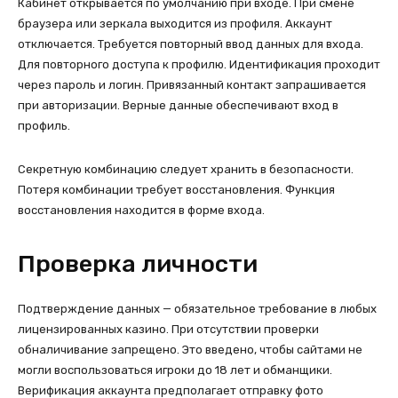
Кабинет открывается по умолчанию при входе. При смене
браузера или зеркала выходится из профиля. Аккаунт
отключается. Требуется повторный ввод данных для входа.
Для повторного доступа к профилю. Идентификация проходит
через пароль и логин. Привязанный контакт запрашивается
при авторизации. Верные данные обеспечивают вход в
профиль.
Секретную комбинацию следует хранить в безопасности.
Потеря комбинации требует восстановления. Функция
восстановления находится в форме входа.
Проверка личности
Подтверждение данных — обязательное требование в любых
лицензированных казино. При отсутствии проверки
обналичивание запрещено. Это введено, чтобы сайтами не
могли воспользоваться игроки до 18 лет и обманщики.
Верификация аккаунта предполагает отправку фото