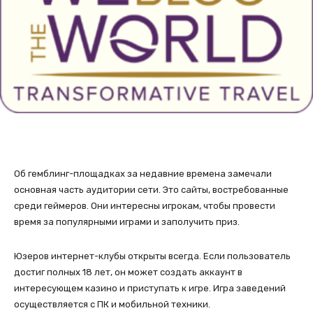
Об гемблинг-площадках за недавние времена замечали
основная часть аудитории сети. Это сайты, востребованные
среди геймеров. Они интересны игрокам, чтобы провести
время за популярными играми и заполучить приз.
Юзеров интернет-клубы открыты всегда. Если пользователь
достиг полных 18 лет, он может создать аккаунт в
интересующем казино и приступать к игре. Игра заведений
осуществляется с ПК и мобильной техники.