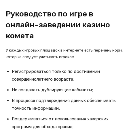
Руководство по игре в
онлайн-заведении казино
комета
У каждых игровых площадок в интернете есть перечень норм,
которые следует учитывать игрокам.
Регистрироваться только по достижении
совершеннолетнего возраста;
Не создавать дублирующие кабинеты;
В процессе подтверждения данных обеспечивать
точность информации;
Воздерживаться от использования хакерских
программ для обхода правил;