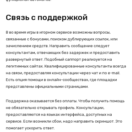
Связь с поддержкой
В во время игры в игорном сервисе возможны вопросы,
связанные с бонусами, поиском дублирующих ссылок, или
зачислением средств. Направить сообщение следует
консультантам, отвечающих без задержек и предоставить
развернутый ответ. Подобный саппорт реализуется на
легитимных сайтах. Квалифицированные консультанты всегда
на связи, предоставляя консультации через чат и по e-mail.
Есть опция помощи в онлайн-сообществах, где площадки
представлены официальными страницами.
Поддержка оказывается без оплаты. Чтобы получить помощь
не обязательно открывать профиль. Консультации,
предоставляются на языках интерфейса, доступных на
сервисе. Если возникли сбои, надо направить скриншот. Это
помогает ускорить ответ.