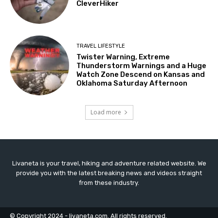
CleverHiker
TRAVEL LIFESTYLE
Twister Warning, Extreme
Thunderstorm Warnings and a Huge
Watch Zone Descend on Kansas and
Oklahoma Saturday Afternoon
Load more
Livaneta is your travel, hiking and adventure related website. We
provide you with the latest breaking news and videos straight
from these industry.
© Copyright 2024 - livaneta.com. All rights reserved.