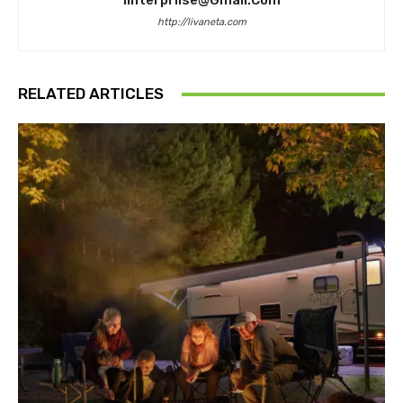
Iinterpriise@gmail.com
http://livaneta.com
RELATED ARTICLES