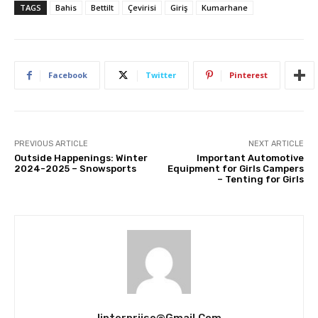
TAGS
Bahis
Bettilt
Çevirisi
Giriş
Kumarhane
Facebook
Twitter
Pinterest
PREVIOUS ARTICLE
NEXT ARTICLE
Outside Happenings: Winter
Important Automotive
2024-2025 – Snowsports
Equipment for Girls Campers
– Tenting for Girls