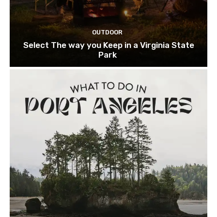
OUTDOOR
Select The way you Keep in a Virginia State
Park