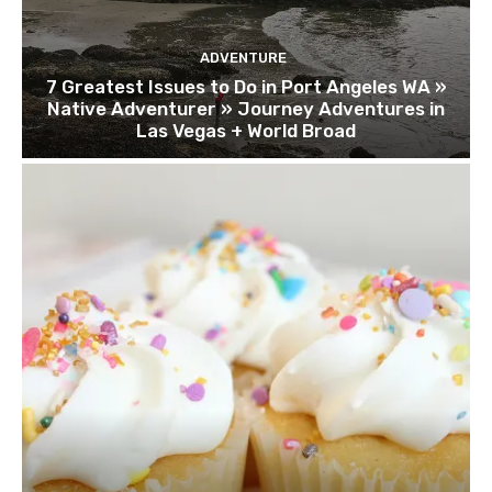
ADVENTURE
7 Greatest Issues to Do in Port Angeles WA »
Native Adventurer » Journey Adventures in
Las Vegas + World Broad