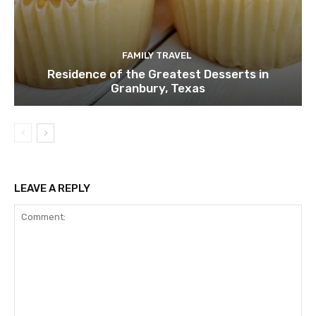
FAMILY TRAVEL
Residence of the Greatest Desserts in
Granbury, Texas
LEAVE A REPLY