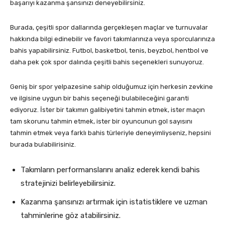
başarıyı kazanma şansınızı deneyebilirsiniz.
Burada, çeşitli spor dallarında gerçekleşen maçlar ve turnuvalar
hakkında bilgi edinebilir ve favori takımlarınıza veya sporcularınıza
bahis yapabilirsiniz. Futbol, basketbol, tenis, beyzbol, hentbol ve
daha pek çok spor dalında çeşitli bahis seçenekleri sunuyoruz.
Geniş bir spor yelpazesine sahip olduğumuz için herkesin zevkine
ve ilgisine uygun bir bahis seçeneği bulabileceğini garanti
ediyoruz. İster bir takımın galibiyetini tahmin etmek, ister maçın
tam skorunu tahmin etmek, ister bir oyuncunun gol sayısını
tahmin etmek veya farklı bahis türleriyle deneyimliyseniz, hepsini
burada bulabilirisiniz.
Takımların performanslarını analiz ederek kendi bahis
stratejinizi belirleyebilirsiniz.
Kazanma şansınızı artırmak için istatistiklere ve uzman
tahminlerine göz atabilirsiniz.