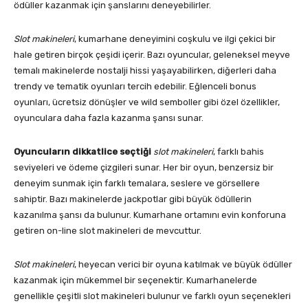
ödüller kazanmak için şanslarını deneyebilirler.
Slot makineleri
, kumarhane deneyimini coşkulu ve ilgi çekici bir
hale getiren birçok çeşidi içerir. Bazı oyuncular, geleneksel meyve
temalı makinelerde nostalji hissi yaşayabilirken, diğerleri daha
trendy ve tematik oyunları tercih edebilir. Eğlenceli bonus
oyunları, ücretsiz dönüşler ve wild semboller gibi özel özellikler,
oyunculara daha fazla kazanma şansı sunar.
Oyuncuların dikkatlice seçtiği
slot makineleri
, farklı bahis
seviyeleri ve ödeme çizgileri sunar. Her bir oyun, benzersiz bir
deneyim sunmak için farklı temalara, seslere ve görsellere
sahiptir. Bazı makinelerde jackpotlar gibi büyük ödüllerin
kazanılma şansı da bulunur. Kumarhane ortamını evin konforuna
getiren on-line slot makineleri de mevcuttur.
Slot makineleri
, heyecan verici bir oyuna katılmak ve büyük ödüller
kazanmak için mükemmel bir seçenektir. Kumarhanelerde
genellikle çeşitli slot makineleri bulunur ve farklı oyun seçenekleri