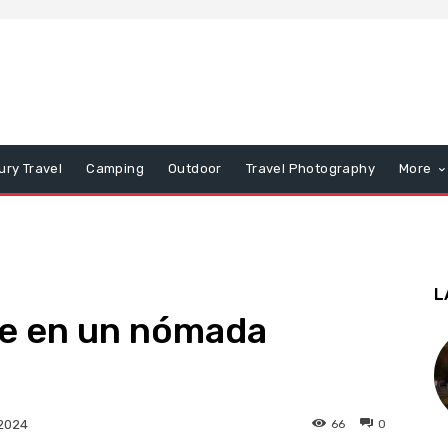
ury Travel
Camping
Outdoor
Travel Photography
More
L
e en un nómada
66
0
2024